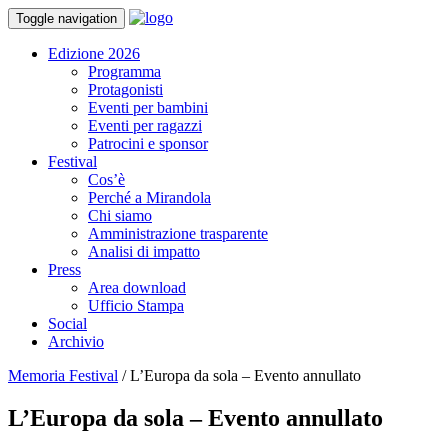
Toggle navigation
Edizione 2026
Programma
Protagonisti
Eventi per bambini
Eventi per ragazzi
Patrocini e sponsor
Festival
Cos’è
Perché a Mirandola
Chi siamo
Amministrazione trasparente
Analisi di impatto
Press
Area download
Ufficio Stampa
Social
Archivio
Memoria Festival
/
L’Europa da sola – Evento annullato
L’Europa da sola – Evento annullato