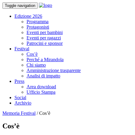
Toggle navigation
Edizione 2026
Programma
Protagonisti
Eventi per bambini
Eventi per ragazzi
Patrocini e sponsor
Festival
Cos’è
Perché a Mirandola
Chi siamo
Amministrazione trasparente
Analisi di impatto
Press
Area download
Ufficio Stampa
Social
Archivio
Memoria Festival
/
Cos’è
Cos’è