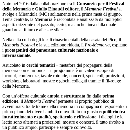
Nato nel 2016 dalla collaborazione tra il
Consorzio per il Festival
della Memoria
e
Giulio Einaudi editore
, il
Memoria Festival
si
svolge a Mirandola (MO) solitamente nella prima metà di giugno.
Tema centrale, la
Memoria
è raccontata e analizzata da molteplici
aspetti: orizzonte del passato, certo, ma anche linea dalla quale
guardare al futuro e alle sue sfide.
Nella città culla degli ideali rinascimentali della casata dei Pico, il
Memoria Festival
e la sua edizione ridotta, il
Pro-Memoria
, ospitano
i
protagonisti del panorama culturale nazionale e
internazionale
.
Articolato in
cerchi tematici
– metafora del propagarsi della
memoria come un’onda – il programma è un caleidoscopio di
incontri, conferenze, tavole rotonde, concerti, spettacoli, proiezioni,
workshop, laboratori, mostre e giochi collegati tramite il fil-rouge
della Memoria.
Con un’offerta culturale
ampia e strutturata
fin dalla
prima
edizione
, il
Memoria Festival
permette al proprio pubblico di
avventurarsi tra le trame della memoria in compagnia di esponenti di
primo piano dei diversi ambiti coinvolti. In un giusto
equilibrio tra
intrattenimento e qualità
,
spettacolo e riflessione
, i dialoghi e le
lectio sono alternati a proiezioni, mostre e concerti, il tutto rivolto a
un pubblico ampio, partecipe e sempre coinvolto.