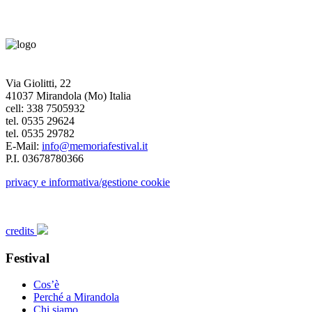
Via Giolitti, 22
41037 Mirandola (Mo) Italia
cell: 338 7505932
tel. 0535 29624
tel. 0535 29782
E-Mail:
info@memoriafestival.it
P.I. 03678780366
privacy e informativa/gestione cookie
credits
Festival
Cos’è
Perché a Mirandola
Chi siamo