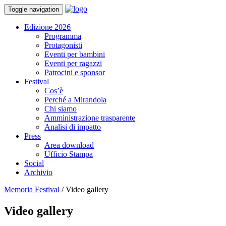
Toggle navigation
Edizione 2026
Programma
Protagonisti
Eventi per bambini
Eventi per ragazzi
Patrocini e sponsor
Festival
Cos’è
Perché a Mirandola
Chi siamo
Amministrazione trasparente
Analisi di impatto
Press
Area download
Ufficio Stampa
Social
Archivio
Memoria Festival
/
Video gallery
Video gallery