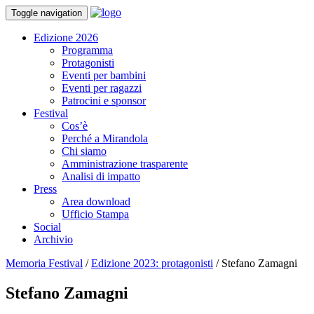
Toggle navigation
Edizione 2026
Programma
Protagonisti
Eventi per bambini
Eventi per ragazzi
Patrocini e sponsor
Festival
Cos’è
Perché a Mirandola
Chi siamo
Amministrazione trasparente
Analisi di impatto
Press
Area download
Ufficio Stampa
Social
Archivio
Memoria Festival
/
Edizione 2023: protagonisti
/
Stefano Zamagni
Stefano Zamagni