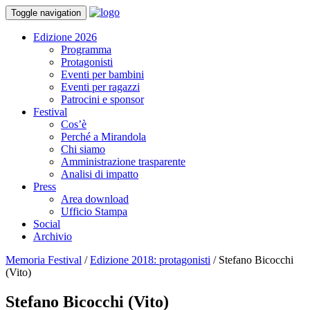
Toggle navigation
Edizione 2026
Programma
Protagonisti
Eventi per bambini
Eventi per ragazzi
Patrocini e sponsor
Festival
Cos’è
Perché a Mirandola
Chi siamo
Amministrazione trasparente
Analisi di impatto
Press
Area download
Ufficio Stampa
Social
Archivio
Memoria Festival
/
Edizione 2018: protagonisti
/
Stefano Bicocchi
(Vito)
Stefano Bicocchi (Vito)