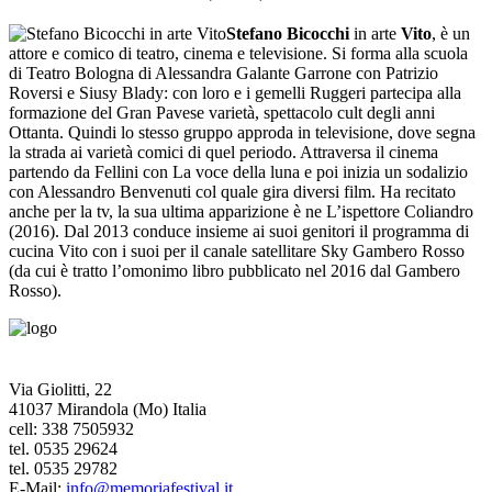
Stefano Bicocchi
in arte
Vito
, è un
attore e comico di teatro, cinema e televisione. Si forma alla scuola
di Teatro Bologna di Alessandra Galante Garrone con Patrizio
Roversi e Siusy Blady: con loro e i gemelli Ruggeri partecipa alla
formazione del Gran Pavese varietà, spettacolo cult degli anni
Ottanta. Quindi lo stesso gruppo approda in televisione, dove segna
la strada ai varietà comici di quel periodo. Attraversa il cinema
partendo da Fellini con La voce della luna e poi inizia un sodalizio
con Alessandro Benvenuti col quale gira diversi film. Ha recitato
anche per la tv, la sua ultima apparizione è ne L’ispettore Coliandro
(2016). Dal 2013 conduce insieme ai suoi genitori il programma di
cucina Vito con i suoi per il canale satellitare Sky Gambero Rosso
(da cui è tratto l’omonimo libro pubblicato nel 2016 dal Gambero
Rosso).
Via Giolitti, 22
41037 Mirandola (Mo) Italia
cell: 338 7505932
tel. 0535 29624
tel. 0535 29782
E-Mail:
info@memoriafestival.it