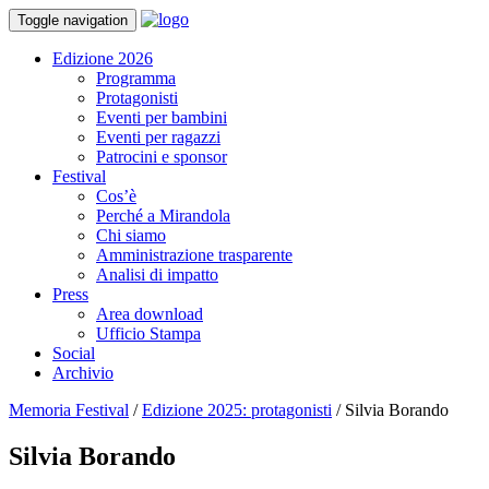
Toggle navigation
Edizione 2026
Programma
Protagonisti
Eventi per bambini
Eventi per ragazzi
Patrocini e sponsor
Festival
Cos’è
Perché a Mirandola
Chi siamo
Amministrazione trasparente
Analisi di impatto
Press
Area download
Ufficio Stampa
Social
Archivio
Memoria Festival
/
Edizione 2025: protagonisti
/
Silvia Borando
Silvia Borando