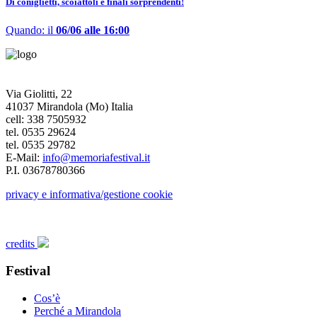
Di coniglietti, scoiattoli e finali sorprendenti!
Quando: il
06/06 alle 16:00
Via Giolitti, 22
41037 Mirandola (Mo) Italia
cell: 338 7505932
tel. 0535 29624
tel. 0535 29782
E-Mail:
info@memoriafestival.it
P.I. 03678780366
privacy e informativa/gestione cookie
credits
Festival
Cos’è
Perché a Mirandola