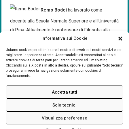
Remo Bodei
ha lavorato come
docente alla Scuola Normale Superiore e all’Università
di Pisa. Attualmente è professore di Filosofia alla
Informativa sui Cookie
University of California, Los Angeles. Le sue opere
sono tradotte in varie lingue. Tra le più recenti:
Usiamo cookies per ottimizzare il nostro sito web ed i nostri servizi e per
migliorare l'esperienza utente. Accettandoli tutti consentirai al sito di
Immaginare altre vite (Feltrinelli, 2013), Generazioni
attivare cookies di terze parti per il tracciamento ed il marketing.
(Laterza, 2014), La filosofia nel Novecento (e oltre)
Cliccando sulla X posta in alto a destra, oppure sul pulsante "Solo tecnici"
proseguirai invece la navigazione solamente con cookies di
(Feltrinelli, 2015), Limite (Il Mulino, 2016).
funzionamento.
Accetta tutti
Solo tecnici
Visualizza preferenze