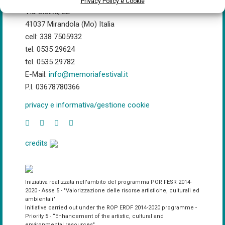
Privacy Policy e Cookie
Via Giolitti, 22
41037 Mirandola (Mo) Italia
cell: 338 7505932
tel. 0535 29624
tel. 0535 29782
E-Mail:
info@memoriafestival.it
P.I. 03678780366
privacy e informativa/gestione cookie
credits
Iniziativa realizzata nell'ambito del programma POR FESR 2014-
2020 - Asse 5 - "Valorizzazione delle risorse artistiche, culturali ed
ambientali"
Initiative carried out under the ROP ERDF 2014-2020 programme -
Priority 5 - “Enhancement of the artistic, cultural and
environmental resources"