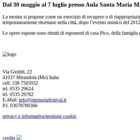
Dal 30 maggio al 7 luglio presso Aula Santa Maria M
La mostra si propone come un esercizio di recupero o di riappropriazio
temporaneamente ritornano nella città, dopo l’evento sismico del 2012, 
Le opere esposte sono ritratti di esponenti di casa Pico, della famiglia 
Via Giolitti, 22
41037 Mirandola (Mo) Italia
cell: 338 7505932
tel. 0535 29624
tel. 0535 29782
E-Mail:
info@memoriafestival.it
P.I. 03678780366
privacy e informativa/gestione cookie
credits