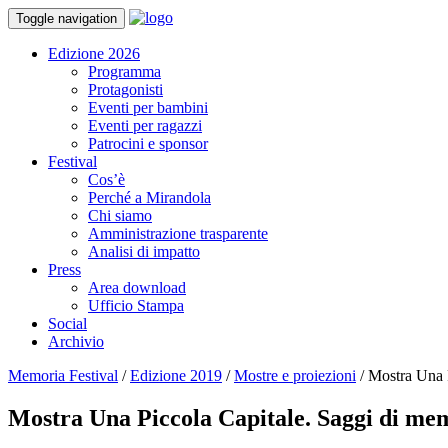
Toggle navigation
Edizione 2026
Programma
Protagonisti
Eventi per bambini
Eventi per ragazzi
Patrocini e sponsor
Festival
Cos’è
Perché a Mirandola
Chi siamo
Amministrazione trasparente
Analisi di impatto
Press
Area download
Ufficio Stampa
Social
Archivio
Memoria Festival
/
Edizione 2019
/
Mostre e proiezioni
/
Mostra Una P
Mostra Una Piccola Capitale. Saggi di me