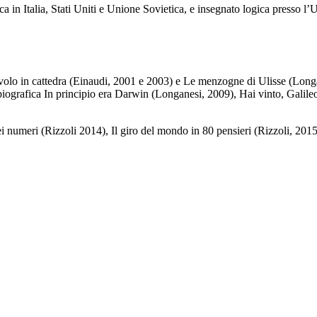
a in Italia, Stati Uniti e Unione Sovietica, e insegnato logica presso l’U
iavolo in cattedra (Einaudi, 2001 e 2003) e Le menzogne di Ulisse (Longan
biografica In principio era Darwin (Longanesi, 2009), Hai vinto, Galil
ei numeri (Rizzoli 2014), Il giro del mondo in 80 pensieri (Rizzoli, 2015