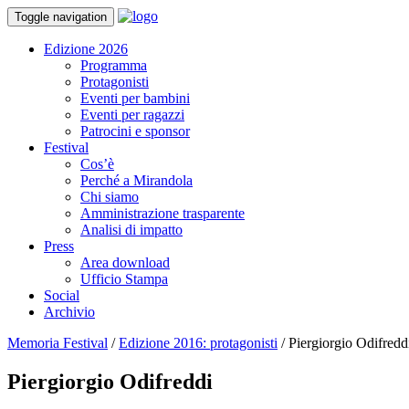
Toggle navigation
Edizione 2026
Programma
Protagonisti
Eventi per bambini
Eventi per ragazzi
Patrocini e sponsor
Festival
Cos’è
Perché a Mirandola
Chi siamo
Amministrazione trasparente
Analisi di impatto
Press
Area download
Ufficio Stampa
Social
Archivio
Memoria Festival
/
Edizione 2016: protagonisti
/
Piergiorgio Odifredd
Piergiorgio Odifreddi