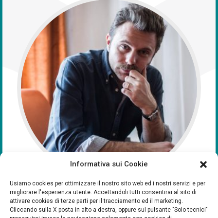
Informativa sui Cookie
Usiamo cookies per ottimizzare il nostro sito web ed i nostri servizi e per
migliorare l'esperienza utente. Accettandoli tutti consentirai al sito di
Paolo Giordano
scrittore, è autore di quattro romanzi:
attivare cookies di terze parti per il tracciamento ed il marketing.
Cliccando sulla X posta in alto a destra, oppure sul pulsante "Solo tecnici"
La solitudine dei numeri primi (Mondadori 2008,