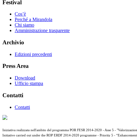
Festival
Cos’è
Perché a Mirandola
Chi siamo
Amministrazione trasparente
Archivio
Edizioni precedenti
Press Area
Download
Ufficio stampa
Contatti
Contatti
Iniziativa realizzata nell'ambito del programma POR FESR 2014-2020 - Asse 5 - "Valorizzazione d
Initiative carried out under the ROP ERDF 2014-2020 programme - Priority 5 - “Enhancement of