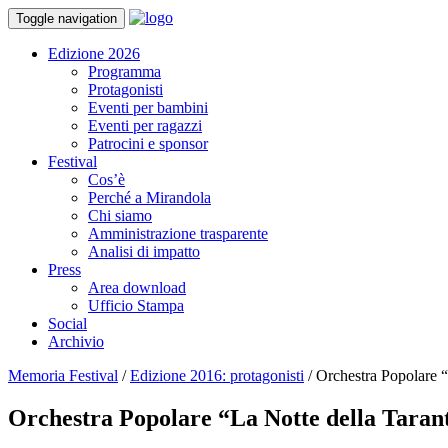
Toggle navigation
Edizione 2026
Programma
Protagonisti
Eventi per bambini
Eventi per ragazzi
Patrocini e sponsor
Festival
Cos’è
Perché a Mirandola
Chi siamo
Amministrazione trasparente
Analisi di impatto
Press
Area download
Ufficio Stampa
Social
Archivio
Memoria Festival
/
Edizione 2016: protagonisti
/
Orchestra Popolare “
Orchestra Popolare “La Notte della Taran