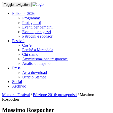
Toggle navigation
Edizione 2026
Programma
Protagonisti
Eventi per bambini
Eventi per ragazzi
Patrocini e sponsor
Festival
Cos’è
Perché a Mirandola
Chi siamo
Amministrazione trasparente
Analisi di impatto
Press
Area download
Ufficio Stampa
Social
Archivio
Memoria Festival
/
Edizione 2016: protagonisti
/
Massimo
Rospocher
Massimo Rospocher