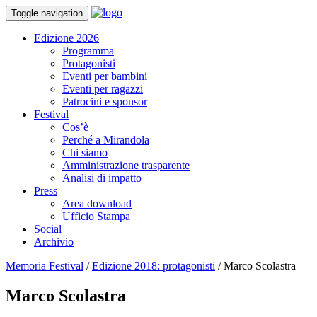
Toggle navigation
Edizione 2026
Programma
Protagonisti
Eventi per bambini
Eventi per ragazzi
Patrocini e sponsor
Festival
Cos’è
Perché a Mirandola
Chi siamo
Amministrazione trasparente
Analisi di impatto
Press
Area download
Ufficio Stampa
Social
Archivio
Memoria Festival
/
Edizione 2018: protagonisti
/
Marco Scolastra
Marco Scolastra