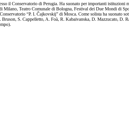
esso il Conservatorio di Perugia. Ha suonato per importanti istituzioni
i Milano, Teatro Comunale di Bologna, Festival dei Due Mondi di Spolet
 Conservatorio “P. I. Čajkovskij” di Mosca. Come solista ha suonato sott
 Bruson, S. Cappelletto, A. Foà, R. Kabaivanska, D. Mazzucato, D. Ranc
tempo).