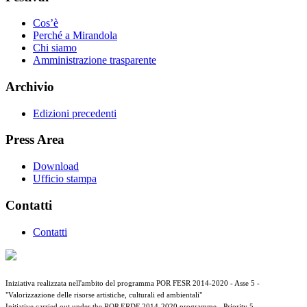
Cos’è
Perché a Mirandola
Chi siamo
Amministrazione trasparente
Archivio
Edizioni precedenti
Press Area
Download
Ufficio stampa
Contatti
Contatti
Iniziativa realizzata nell'ambito del programma POR FESR 2014-2020 - Asse 5 -
"Valorizzazione delle risorse artistiche, culturali ed ambientali"
Initiative carried out under the ROP ERDF 2014-2020 programme - Priority 5 -