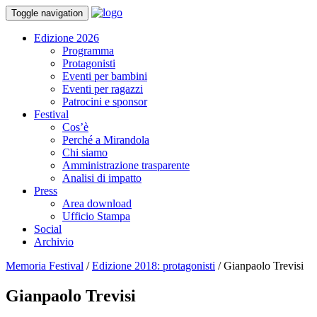
Toggle navigation
Edizione 2026
Programma
Protagonisti
Eventi per bambini
Eventi per ragazzi
Patrocini e sponsor
Festival
Cos’è
Perché a Mirandola
Chi siamo
Amministrazione trasparente
Analisi di impatto
Press
Area download
Ufficio Stampa
Social
Archivio
Memoria Festival
/
Edizione 2018: protagonisti
/
Gianpaolo Trevisi
Gianpaolo Trevisi