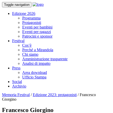
Toggle navigation
Edizione 2026
Programma
Protagonisti
Eventi per bambini
Eventi per ragazzi
Patrocini e sponsor
Festival
Cos’è
Perché a Mirandola
Chi siamo
Amministrazione trasparente
Analisi di impatto
Press
Area download
Ufficio Stampa
Social
Archivio
Memoria Festival
/
Edizione 2023: protagonisti
/
Francesco
Giorgino
Francesco Giorgino