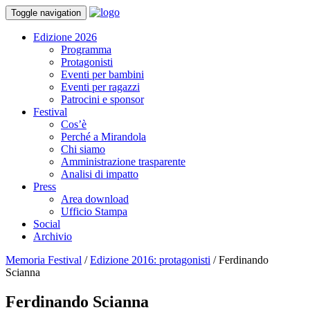
Toggle navigation
Edizione 2026
Programma
Protagonisti
Eventi per bambini
Eventi per ragazzi
Patrocini e sponsor
Festival
Cos’è
Perché a Mirandola
Chi siamo
Amministrazione trasparente
Analisi di impatto
Press
Area download
Ufficio Stampa
Social
Archivio
Memoria Festival
/
Edizione 2016: protagonisti
/
Ferdinando
Scianna
Ferdinando Scianna