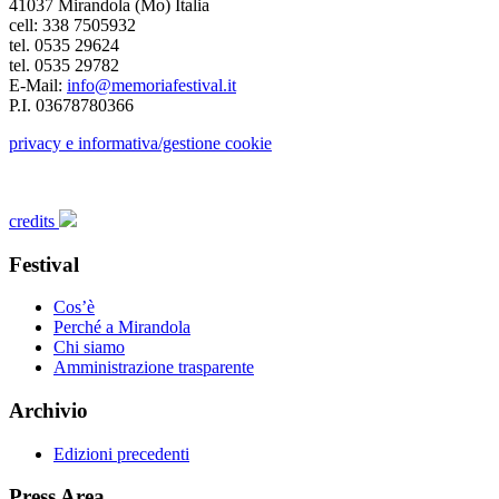
41037 Mirandola (Mo) Italia
cell: 338 7505932
tel. 0535 29624
tel. 0535 29782
E-Mail:
info@memoriafestival.it
P.I. 03678780366
privacy e informativa/gestione cookie
credits
Festival
Cos’è
Perché a Mirandola
Chi siamo
Amministrazione trasparente
Archivio
Edizioni precedenti
Press Area