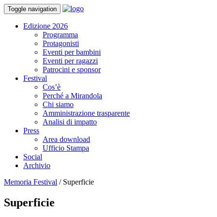
Toggle navigation
Edizione 2026
Programma
Protagonisti
Eventi per bambini
Eventi per ragazzi
Patrocini e sponsor
Festival
Cos’è
Perché a Mirandola
Chi siamo
Amministrazione trasparente
Analisi di impatto
Press
Area download
Ufficio Stampa
Social
Archivio
Memoria Festival
/
Superficie
Superficie