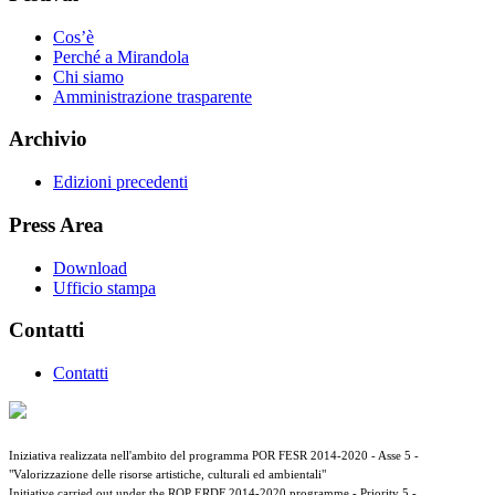
Cos’è
Perché a Mirandola
Chi siamo
Amministrazione trasparente
Archivio
Edizioni precedenti
Press Area
Download
Ufficio stampa
Contatti
Contatti
Iniziativa realizzata nell'ambito del programma POR FESR 2014-2020 - Asse 5 -
"Valorizzazione delle risorse artistiche, culturali ed ambientali"
Initiative carried out under the ROP ERDF 2014-2020 programme - Priority 5 -