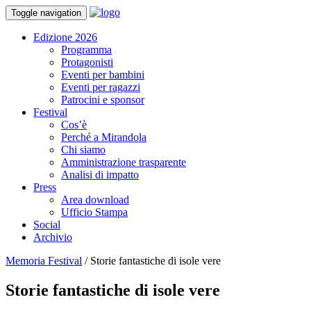
Toggle navigation
Edizione 2026
Programma
Protagonisti
Eventi per bambini
Eventi per ragazzi
Patrocini e sponsor
Festival
Cos’è
Perché a Mirandola
Chi siamo
Amministrazione trasparente
Analisi di impatto
Press
Area download
Ufficio Stampa
Social
Archivio
Memoria Festival
/
Storie fantastiche di isole vere
Storie fantastiche di isole vere