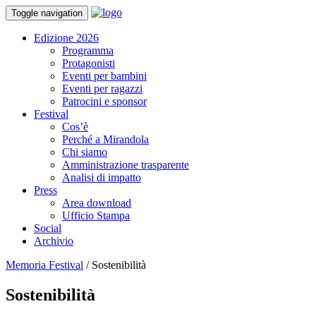
Toggle navigation
Edizione 2026
Programma
Protagonisti
Eventi per bambini
Eventi per ragazzi
Patrocini e sponsor
Festival
Cos’è
Perché a Mirandola
Chi siamo
Amministrazione trasparente
Analisi di impatto
Press
Area download
Ufficio Stampa
Social
Archivio
Memoria Festival
/
Sostenibilità
Sostenibilità