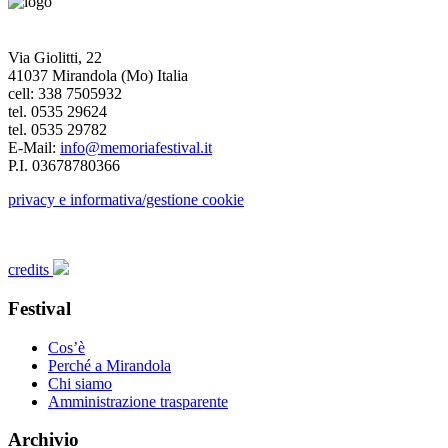
Via Giolitti, 22
41037 Mirandola (Mo) Italia
cell: 338 7505932
tel. 0535 29624
tel. 0535 29782
E-Mail:
info@memoriafestival.it
P.I. 03678780366
privacy e informativa/gestione cookie
credits
Festival
Cos’è
Perché a Mirandola
Chi siamo
Amministrazione trasparente
Archivio