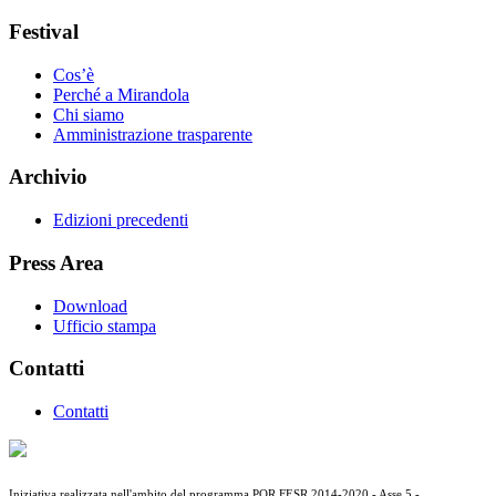
Festival
Cos’è
Perché a Mirandola
Chi siamo
Amministrazione trasparente
Archivio
Edizioni precedenti
Press Area
Download
Ufficio stampa
Contatti
Contatti
Iniziativa realizzata nell'ambito del programma POR FESR 2014-2020 - Asse 5 -