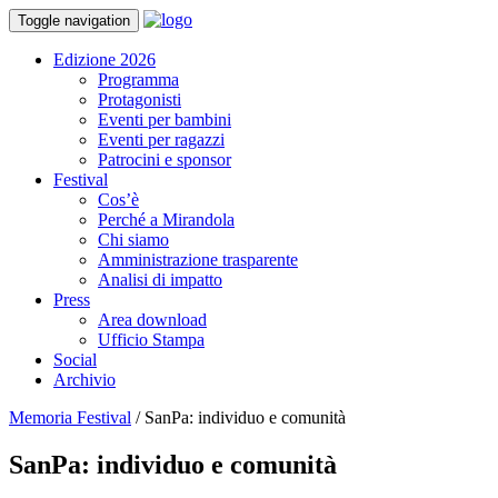
Toggle navigation
Edizione 2026
Programma
Protagonisti
Eventi per bambini
Eventi per ragazzi
Patrocini e sponsor
Festival
Cos’è
Perché a Mirandola
Chi siamo
Amministrazione trasparente
Analisi di impatto
Press
Area download
Ufficio Stampa
Social
Archivio
Memoria Festival
/
SanPa: individuo e comunità
SanPa: individuo e comunità