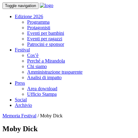
Toggle navigation
Edizione 2026
Programma
Protagonisti
Eventi per bambini
Eventi per ragazzi
Patrocini e sponsor
Festival
Cos’è
Perché a Mirandola
Chi siamo
Amministrazione trasparente
Analisi di impatto
Press
Area download
Ufficio Stampa
Social
Archivio
Memoria Festival
/
Moby Dick
Moby Dick