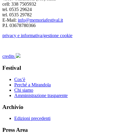
cell: 338 7505932
tel. 0535 29624
tel. 0535 29782
E-Mail:
info@memoriafestival.it
P.I. 03678780366
privacy e informativa/gestione cookie
credits
Festival
Cos’è
Perché a Mirandola
Chi siamo
Amministrazione trasparente
Archivio
Edizioni precedenti
Press Area