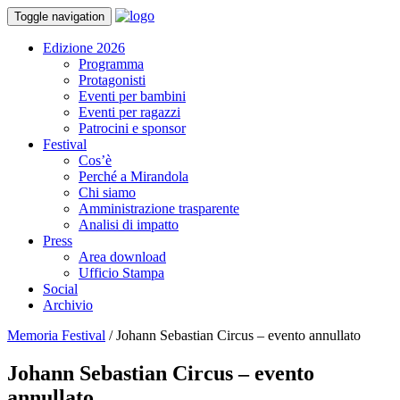
Toggle navigation
Edizione 2026
Programma
Protagonisti
Eventi per bambini
Eventi per ragazzi
Patrocini e sponsor
Festival
Cos’è
Perché a Mirandola
Chi siamo
Amministrazione trasparente
Analisi di impatto
Press
Area download
Ufficio Stampa
Social
Archivio
Memoria Festival
/
Johann Sebastian Circus – evento annullato
Johann Sebastian Circus – evento
annullato