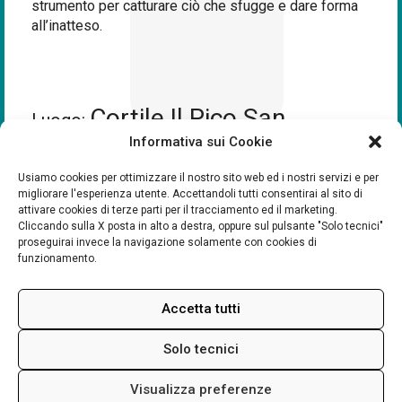
strumento per catturare ciò che sfugge e dare forma
all’inatteso.
Cortile Il Pico San
Luogo:
Informativa sui Cookie
Francesco
Usiamo cookies per ottimizzare il nostro sito web ed i nostri servizi e per
migliorare l'esperienza utente. Accettandoli tutti consentirai al sito di
attivare cookies di terze parti per il tracciamento ed il marketing.
Cliccando sulla X posta in alto a destra, oppure sul pulsante "Solo tecnici"
proseguirai invece la navigazione solamente con cookies di
funzionamento.
Cortile Il Pico San Francesco
Accetta tutti
Piazza Garibaldi 15 - Mirandola
Eventi
Solo tecnici
Visualizza preferenze