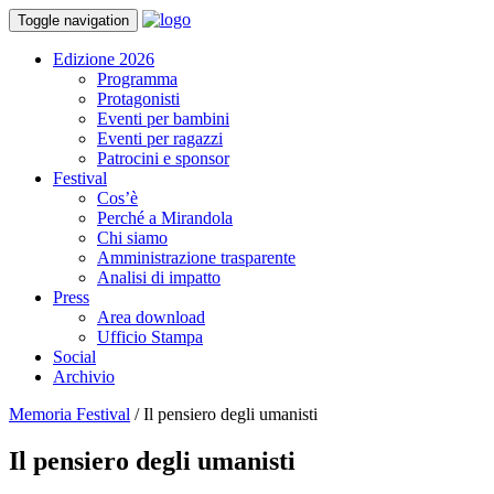
Toggle navigation
Edizione 2026
Programma
Protagonisti
Eventi per bambini
Eventi per ragazzi
Patrocini e sponsor
Festival
Cos’è
Perché a Mirandola
Chi siamo
Amministrazione trasparente
Analisi di impatto
Press
Area download
Ufficio Stampa
Social
Archivio
Memoria Festival
/
Il pensiero degli umanisti
Il pensiero degli umanisti