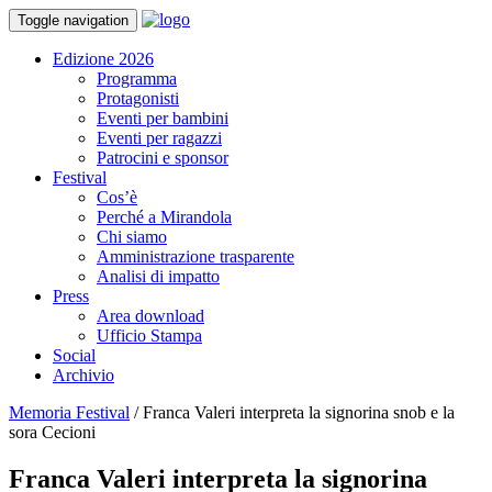
Toggle navigation
Edizione 2026
Programma
Protagonisti
Eventi per bambini
Eventi per ragazzi
Patrocini e sponsor
Festival
Cos’è
Perché a Mirandola
Chi siamo
Amministrazione trasparente
Analisi di impatto
Press
Area download
Ufficio Stampa
Social
Archivio
Memoria Festival
/
Franca Valeri interpreta la signorina snob e la
sora Cecioni
Franca Valeri interpreta la signorina