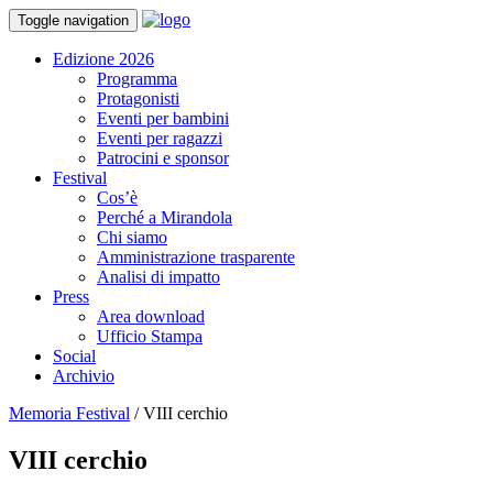
Toggle navigation
Edizione 2026
Programma
Protagonisti
Eventi per bambini
Eventi per ragazzi
Patrocini e sponsor
Festival
Cos’è
Perché a Mirandola
Chi siamo
Amministrazione trasparente
Analisi di impatto
Press
Area download
Ufficio Stampa
Social
Archivio
Memoria Festival
/
VIII cerchio
VIII cerchio