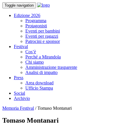
Toggle navigation
Edizione 2026
Programma
Protagonisti
Eventi per bambini
Eventi per ragazzi
Patrocini e sponsor
Festival
Cos’è
Perché a Mirandola
Chi siamo
Amministrazione trasparente
Analisi di impatto
Press
Area download
Ufficio Stampa
Social
Archivio
Memoria Festival
/
Tomaso Montanari
Tomaso Montanari