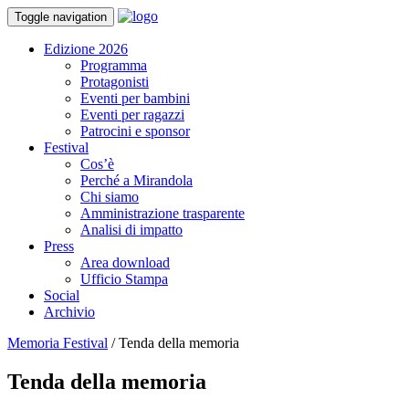
Toggle navigation
Edizione 2026
Programma
Protagonisti
Eventi per bambini
Eventi per ragazzi
Patrocini e sponsor
Festival
Cos’è
Perché a Mirandola
Chi siamo
Amministrazione trasparente
Analisi di impatto
Press
Area download
Ufficio Stampa
Social
Archivio
Memoria Festival
/
Tenda della memoria
Tenda della memoria