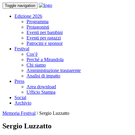
Toggle navigation
Edizione 2026
Programma
Protagonisti
Eventi per bambini
Eventi per ragazzi
Patrocini e sponsor
Festival
Cos’è
Perché a Mirandola
Chi siamo
Amministrazione trasparente
Analisi di impatto
Press
Area download
Ufficio Stampa
Social
Archivio
Memoria Festival
/
Sergio Luzzatto
Sergio Luzzatto