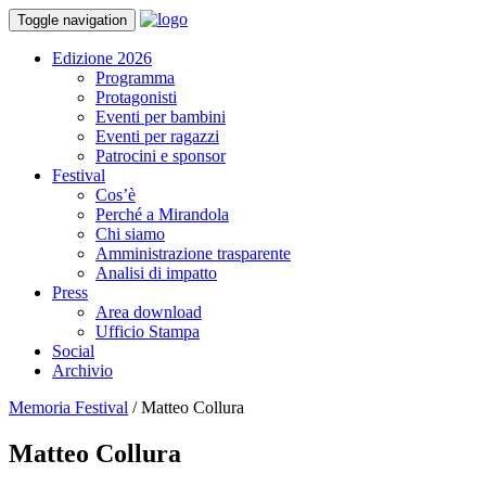
Toggle navigation
Edizione 2026
Programma
Protagonisti
Eventi per bambini
Eventi per ragazzi
Patrocini e sponsor
Festival
Cos’è
Perché a Mirandola
Chi siamo
Amministrazione trasparente
Analisi di impatto
Press
Area download
Ufficio Stampa
Social
Archivio
Memoria Festival
/
Matteo Collura
Matteo Collura