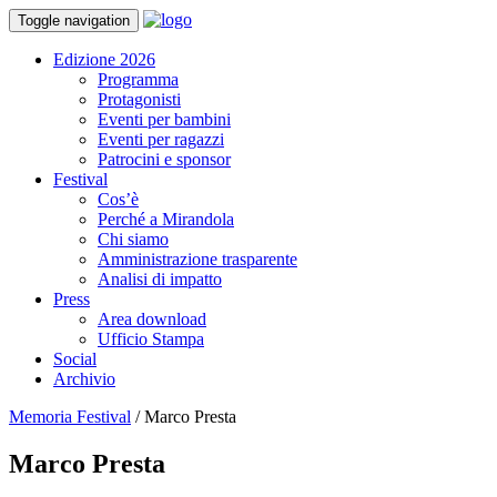
Toggle navigation
Edizione 2026
Programma
Protagonisti
Eventi per bambini
Eventi per ragazzi
Patrocini e sponsor
Festival
Cos’è
Perché a Mirandola
Chi siamo
Amministrazione trasparente
Analisi di impatto
Press
Area download
Ufficio Stampa
Social
Archivio
Memoria Festival
/
Marco Presta
Marco Presta