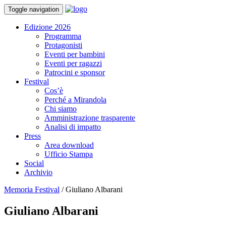
Toggle navigation
Edizione 2026
Programma
Protagonisti
Eventi per bambini
Eventi per ragazzi
Patrocini e sponsor
Festival
Cos’è
Perché a Mirandola
Chi siamo
Amministrazione trasparente
Analisi di impatto
Press
Area download
Ufficio Stampa
Social
Archivio
Memoria Festival
/
Giuliano Albarani
Giuliano Albarani