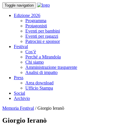
Toggle navigation
Edizione 2026
Programma
Protagonisti
Eventi per bambini
Eventi per ragazzi
Patrocini e sponsor
Festival
Cos’è
Perché a Mirandola
Chi siamo
Amministrazione trasparente
Analisi di impatto
Press
Area download
Ufficio Stampa
Social
Archivio
Memoria Festival
/
Giorgio Ieranò
Giorgio Ieranò