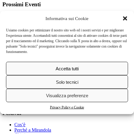
Prossimi Eventi
Non ci sono eventi in questa categoria
Informativa sui Cookie
Usiamo cookies per ottimizzare il nostro sito web ed i nostri servizi e per migliorare
l'esperienza utente. Accettandoli tutti consentirai al sito di attivare cookies di terze parti
Via Giolitti, 22
per il tracciamento ed il marketing. Cliccando sulla X posta in alto a destra, oppure sul
41037 Mirandola (Mo) Italia
pulsante "Solo tecnici" proseguirai invece la navigazione solamente con cookies di
cell: 338 7505932
funzionamento.
tel. 0535 29624
tel. 0535 29782
E-Mail:
info@memoriafestival.it
Accetta tutti
P.I. 03678780366
privacy e informativa/gestione cookie
Solo tecnici
Visualizza preferenze
credits
Privacy Policy e Cookie
Festival
Cos’è
Perché a Mirandola