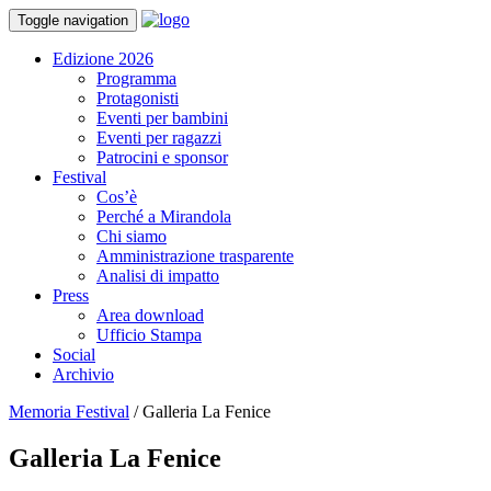
Toggle navigation
Edizione 2026
Programma
Protagonisti
Eventi per bambini
Eventi per ragazzi
Patrocini e sponsor
Festival
Cos’è
Perché a Mirandola
Chi siamo
Amministrazione trasparente
Analisi di impatto
Press
Area download
Ufficio Stampa
Social
Archivio
Memoria Festival
/
Galleria La Fenice
Galleria La Fenice