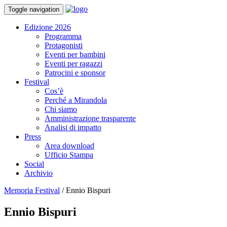
Toggle navigation
Edizione 2026
Programma
Protagonisti
Eventi per bambini
Eventi per ragazzi
Patrocini e sponsor
Festival
Cos’è
Perché a Mirandola
Chi siamo
Amministrazione trasparente
Analisi di impatto
Press
Area download
Ufficio Stampa
Social
Archivio
Memoria Festival
/
Ennio Bispuri
Ennio Bispuri