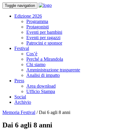
Toggle navigation
Edizione 2026
Programma
Protagonisti
Eventi per bambini
Eventi per ragazzi
Patrocini e sponsor
Festival
Cos’è
Perché a Mirandola
Chi siamo
Amministrazione trasparente
Analisi di impatto
Press
Area download
Ufficio Stampa
Social
Archivio
Memoria Festival
/
Dai 6 agli 8 anni
Dai 6 agli 8 anni