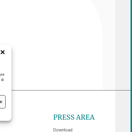
ure
 di
ze
PRESS AREA
Download