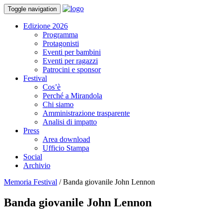
Toggle navigation
Edizione 2026
Programma
Protagonisti
Eventi per bambini
Eventi per ragazzi
Patrocini e sponsor
Festival
Cos’è
Perché a Mirandola
Chi siamo
Amministrazione trasparente
Analisi di impatto
Press
Area download
Ufficio Stampa
Social
Archivio
Memoria Festival
/
Banda giovanile John Lennon
Banda giovanile John Lennon