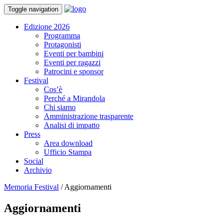
Toggle navigation
Edizione 2026
Programma
Protagonisti
Eventi per bambini
Eventi per ragazzi
Patrocini e sponsor
Festival
Cos’è
Perché a Mirandola
Chi siamo
Amministrazione trasparente
Analisi di impatto
Press
Area download
Ufficio Stampa
Social
Archivio
Memoria Festival
/
Aggiornamenti
Aggiornamenti