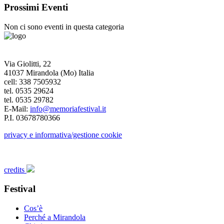
Prossimi Eventi
Non ci sono eventi in questa categoria
Via Giolitti, 22
41037 Mirandola (Mo) Italia
cell: 338 7505932
tel. 0535 29624
tel. 0535 29782
E-Mail:
info@memoriafestival.it
P.I. 03678780366
privacy e informativa/gestione cookie
credits
Festival
Cos’è
Perché a Mirandola