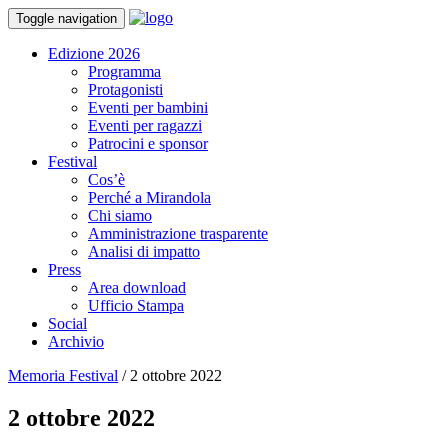
Toggle navigation
Edizione 2026
Programma
Protagonisti
Eventi per bambini
Eventi per ragazzi
Patrocini e sponsor
Festival
Cos’è
Perché a Mirandola
Chi siamo
Amministrazione trasparente
Analisi di impatto
Press
Area download
Ufficio Stampa
Social
Archivio
Memoria Festival
/
2 ottobre 2022
2 ottobre 2022