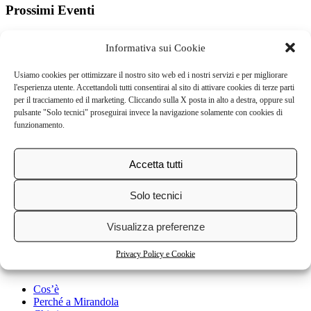
Prossimi Eventi
Non ci sono eventi in questa categoria
Informativa sui Cookie
Usiamo cookies per ottimizzare il nostro sito web ed i nostri servizi e per migliorare
l'esperienza utente. Accettandoli tutti consentirai al sito di attivare cookies di terze parti
Via Giolitti, 22
per il tracciamento ed il marketing. Cliccando sulla X posta in alto a destra, oppure sul
41037 Mirandola (Mo) Italia
pulsante "Solo tecnici" proseguirai invece la navigazione solamente con cookies di
cell: 338 7505932
funzionamento.
tel. 0535 29624
tel. 0535 29782
E-Mail:
info@memoriafestival.it
P.I. 03678780366
Accetta tutti
privacy e informativa/gestione cookie
Solo tecnici
Visualizza preferenze
credits
Privacy Policy e Cookie
Festival
Cos’è
Perché a Mirandola