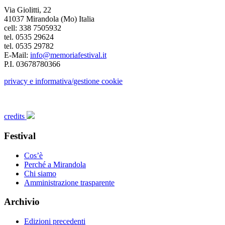
Via Giolitti, 22
41037 Mirandola (Mo) Italia
cell: 338 7505932
tel. 0535 29624
tel. 0535 29782
E-Mail:
info@memoriafestival.it
P.I. 03678780366
privacy e informativa/gestione cookie
credits
Festival
Cos’è
Perché a Mirandola
Chi siamo
Amministrazione trasparente
Archivio
Edizioni precedenti