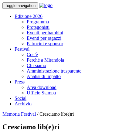
Toggle navigation
Edizione 2026
Programma
Protagonisti
Eventi per bambini
Eventi per ragazzi
Patrocini e sponsor
Festival
Cos’è
Perché a Mirandola
Chi siamo
Amministrazione trasparente
Analisi di impatto
Press
Area download
Ufficio Stampa
Social
Archivio
Memoria Festival
/
Cresciamo lib(e)ri
Cresciamo lib(e)ri