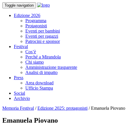
Toggle navigation
Edizione 2026
Programma
Protagonisti
Eventi per bambini
Eventi per ragazzi
Patrocini e sponsor
Festival
Cos’è
Perché a Mirandola
Chi siamo
Amministrazione trasparente
Analisi di impatto
Press
Area download
Ufficio Stampa
Social
Archivio
Memoria Festival
/
Edizione 2025: protagonisti
/
Emanuela Piovano
Emanuela Piovano