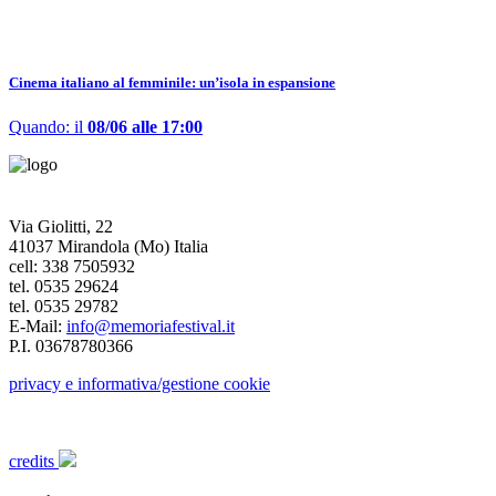
Cinema italiano al femminile: un’isola in espansione
Quando: il
08/06 alle 17:00
Via Giolitti, 22
41037 Mirandola (Mo) Italia
cell: 338 7505932
tel. 0535 29624
tel. 0535 29782
E-Mail:
info@memoriafestival.it
P.I. 03678780366
privacy e informativa/gestione cookie
credits