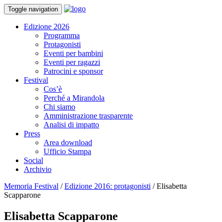
Toggle navigation
Edizione 2026
Programma
Protagonisti
Eventi per bambini
Eventi per ragazzi
Patrocini e sponsor
Festival
Cos’è
Perché a Mirandola
Chi siamo
Amministrazione trasparente
Analisi di impatto
Press
Area download
Ufficio Stampa
Social
Archivio
Memoria Festival
/
Edizione 2016: protagonisti
/
Elisabetta
Scapparone
Elisabetta Scapparone