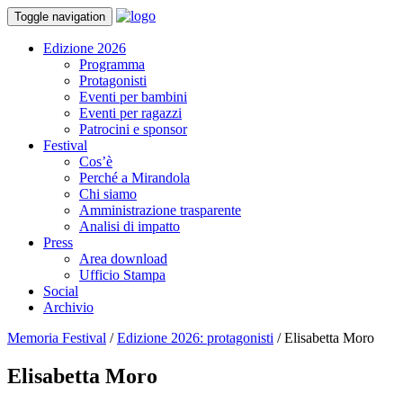
Toggle navigation
Edizione 2026
Programma
Protagonisti
Eventi per bambini
Eventi per ragazzi
Patrocini e sponsor
Festival
Cos’è
Perché a Mirandola
Chi siamo
Amministrazione trasparente
Analisi di impatto
Press
Area download
Ufficio Stampa
Social
Archivio
Memoria Festival
/
Edizione 2026: protagonisti
/
Elisabetta Moro
Elisabetta Moro