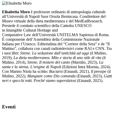
Elisabetta Moro
è professore ordinario di antropologia culturale
all’Università di Napoli Suor Orsola Benincasa. Condirettore del
Museo virtuale della dieta mediterranea e del MedEatResearch.
Presiede il comitato scientifico della Cattedra UNESCO
in Intangible Cultural Heritage and
Comparative Law dell’Università UNITELMA Sapienza di Roma.
È componente dell’Assemblea della Commissione Nazionale
Italiana per l’Unesco. Editorialista del “Corriere della Sera” e de “Il
Mattino”, collabora con canali radiotelevisivi come RAI e CNN. Tra
i suoi libri:
Sirene. La seduzione dall’antichità ad oggi
(il Mulino,
2019),
La dieta mediterranea. Mito e storia di uno stile di vita
(il
Mulino, 2014),
Sirene. Il mistero del canto
(Marsilio, 2023),
La
santa e la sirena. L’origine di Napoli
(Edizioni Intra Moenia, 2024).
Con Marino Niola ha scritto:
Baciarsi
(Einaudi, 2021),
Il presepe
(il
Mulino, 2022),
Mangiare come Dio comanda
(Einaudi, 2023),
Gatti
neri e specchi rotti. Perché siamo superstiziosi
(Einaudi, 2025).
Eventi