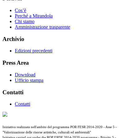
Cos’è
Perché a Mirandola
Chi siamo
Amministrazione trasparente
Archivio
Edizioni precedenti
Press Area
Download
Ufficio stampa
Contatti
Contatti
Iniziativa realizzata nell'ambito del programma POR FESR 2014-2020 - Asse 5 -
"Valorizzazione delle risorse artistiche, culturali ed ambientali"
Initiative carried out under the ROP ERDF 2014-2020 programme - Priority 5 -