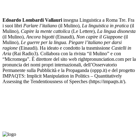
Edoardo Lombardi Vallauri
insegna Linguistica a Roma Tre. Fra
i suoi libri
Parlare l’italiano
(il Mulino),
La linguistica in pratica
(il
Mulino),
Capire la mente cattolica
(Le Lettere),
La lingua disonesta
(il Mulino),
Ancora bigotti
(Einaudi),
Non capire il Giappone
(il
Mulino),
Le guerre per la lingua. Piegare l’italiano per darsi
ragione
(Einaudi). Ha ideato e condotto la trasmissione
Castelli in
Aria
(Rai Radio3). Collabora con la rivista “il Mulino” e con
“Micromega”. È direttore del sito web rightpronunciation.com per la
pronuncia dei nomi propri internazionali, dell’Osservatorio
Permanente sulla Pubblicità e la Propaganda (oppp.it) e del progetto
IMPAQTS: Implicit Manipulation in Politics – Quantitatively
Assessing the Tendentiousness of Speeches (https://impaqts.it/).