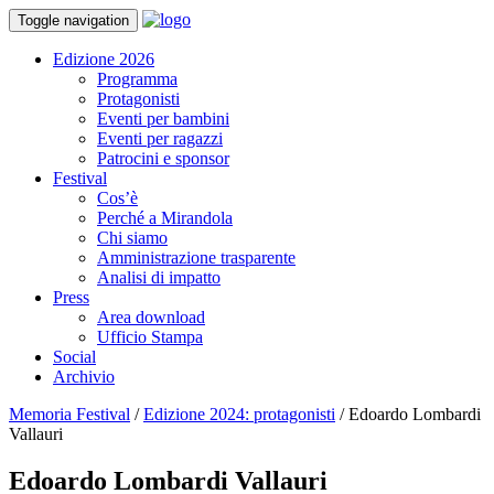
Toggle navigation
Edizione 2026
Programma
Protagonisti
Eventi per bambini
Eventi per ragazzi
Patrocini e sponsor
Festival
Cos’è
Perché a Mirandola
Chi siamo
Amministrazione trasparente
Analisi di impatto
Press
Area download
Ufficio Stampa
Social
Archivio
Memoria Festival
/
Edizione 2024: protagonisti
/
Edoardo Lombardi
Vallauri
Edoardo Lombardi Vallauri