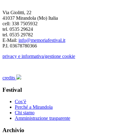
Via Giolitti, 22
41037 Mirandola (Mo) Italia
cell: 338 7505932
tel. 0535 29624
tel. 0535 29782
E-Mail:
info@memoriafestival.it
P.I. 03678780366
privacy e informativa/gestione cookie
credits
Festival
Cos’è
Perché a Mirandola
Chi siamo
Amministrazione trasparente
Archivio