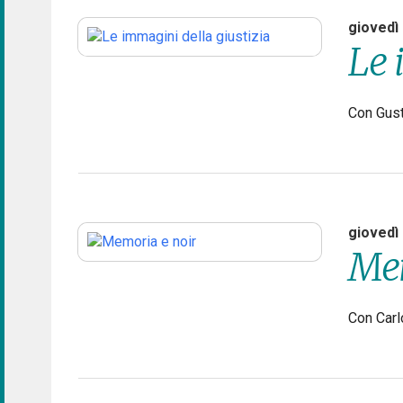
giovedì
Le 
Con Gus
giovedì
Mem
Con Carl