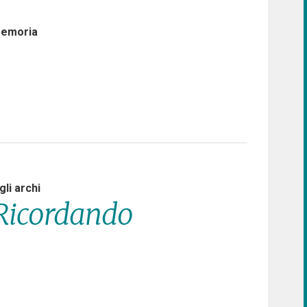
Memoria
li archi
. Ricordando