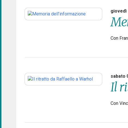
giovedì
Mem
Con Fra
sabato 
Il 
Con Vinc