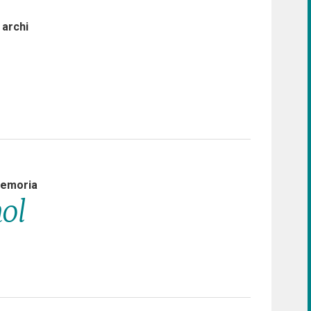
 archi
Memoria
hol