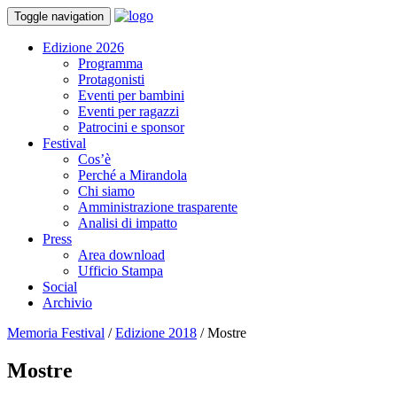
Toggle navigation
Edizione 2026
Programma
Protagonisti
Eventi per bambini
Eventi per ragazzi
Patrocini e sponsor
Festival
Cos’è
Perché a Mirandola
Chi siamo
Amministrazione trasparente
Analisi di impatto
Press
Area download
Ufficio Stampa
Social
Archivio
Memoria Festival
/
Edizione 2018
/
Mostre
Mostre