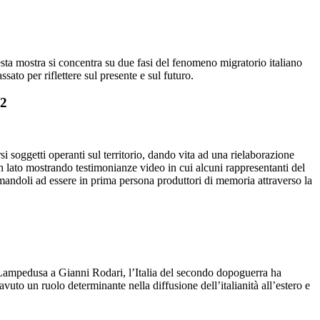
uesta mostra si concentra su due fasi del fenomeno migratorio italiano
sato per riflettere sul presente e sul futuro.
12
 soggetti operanti sul territorio, dando vita ad una rielaborazione
un lato mostrando testimonianze video in cui alcuni rappresentanti del
iamandoli ad essere in prima persona produttori di memoria attraverso la
ampedusa a Gianni Rodari, l’Italia del secondo dopoguerra ha
uto un ruolo determinante nella diffusione dell’italianità all’estero e