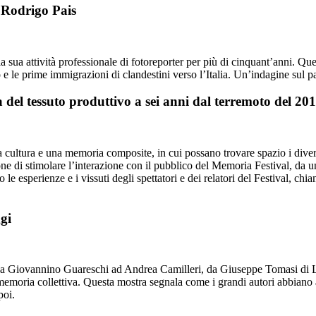
i Rodrigo Pais
 la sua attività professionale di fotoreporter per più di cinquant’anni. Q
o e le prime immigrazioni di clandestini verso l’Italia. Un’indagine sul pas
 del tessuto produttivo a sei anni dal terremoto del 20
cultura e una memoria composite, in cui possano trovare spazio i diversi
one di stimolare l’interazione con il pubblico del Memoria Festival, da 
le esperienze e i vissuti degli spettatori e dei relatori del Festival, ch
gi
a Giovannino Guareschi ad Andrea Camilleri, da Giuseppe Tomasi di L
 memoria collettiva. Questa mostra segnala come i grandi autori abbiano av
poi.