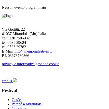
Nessun evento programmato
Via Giolitti, 22
41037 Mirandola (Mo) Italia
cell: 338 7505932
tel. 0535 29624
tel. 0535 29782
E-Mail:
info@memoriafestival.it
P.I. 03678780366
privacy e informativa/gestione cookie
credits
Festival
Cos’è
Perché a Mirandola
Chi siamo