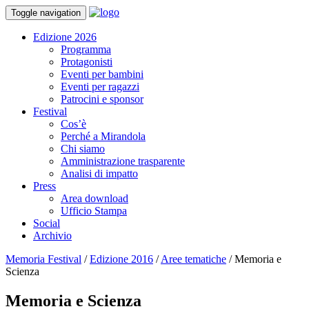
Toggle navigation
Edizione 2026
Programma
Protagonisti
Eventi per bambini
Eventi per ragazzi
Patrocini e sponsor
Festival
Cos’è
Perché a Mirandola
Chi siamo
Amministrazione trasparente
Analisi di impatto
Press
Area download
Ufficio Stampa
Social
Archivio
Memoria Festival
/
Edizione 2016
/
Aree tematiche
/
Memoria e
Scienza
Memoria e Scienza