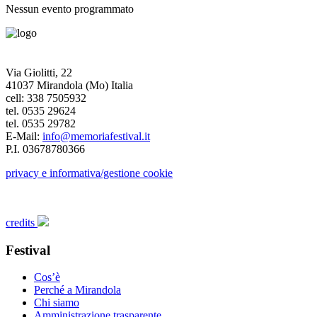
Nessun evento programmato
Via Giolitti, 22
41037 Mirandola (Mo) Italia
cell: 338 7505932
tel. 0535 29624
tel. 0535 29782
E-Mail:
info@memoriafestival.it
P.I. 03678780366
privacy e informativa/gestione cookie
credits
Festival
Cos’è
Perché a Mirandola
Chi siamo
Amministrazione trasparente