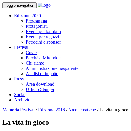
Toggle navigation
Edizione 2026
Programma
Protagonisti
Eventi per bambini
Eventi per ragazzi
Patrocini e sponsor
Festival
Cos’è
Perché a Mirandola
Chi siamo
Amministrazione trasparente
Analisi di impatto
Press
Area download
Ufficio Stampa
Social
Archivio
Memoria Festival
/
Edizione 2016
/
Aree tematiche
/
La vita in gioco
La vita in gioco